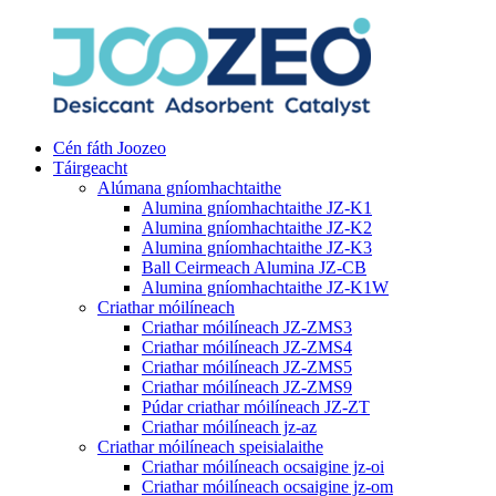
Cén fáth Joozeo
Táirgeacht
Alúmana gníomhachtaithe
Alumina gníomhachtaithe JZ-K1
Alumina gníomhachtaithe JZ-K2
Alumina gníomhachtaithe JZ-K3
Ball Ceirmeach Alumina JZ-CB
Alumina gníomhachtaithe JZ-K1W
Criathar móilíneach
Criathar móilíneach JZ-ZMS3
Criathar móilíneach JZ-ZMS4
Criathar móilíneach JZ-ZMS5
Criathar móilíneach JZ-ZMS9
Púdar criathar móilíneach JZ-ZT
Criathar móilíneach jz-az
Criathar móilíneach speisialaithe
Criathar móilíneach ocsaigine jz-oi
Criathar móilíneach ocsaigine jz-om