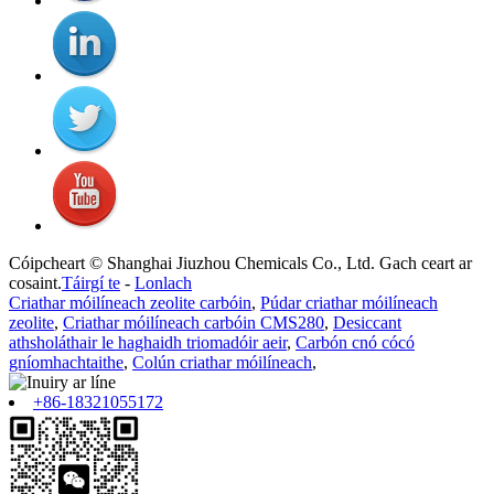
Cóipcheart © Shanghai Jiuzhou Chemicals Co., Ltd. Gach ceart ar
cosaint.
Táirgí te
-
Lonlach
Criathar móilíneach zeolite carbóin
,
Púdar criathar móilíneach
zeolite
,
Criathar móilíneach carbóin CMS280
,
Desiccant
athsholáthair le haghaidh triomadóir aeir
,
Carbón cnó cócó
gníomhachtaithe
,
Colún criathar móilíneach
,
+86-18321055172