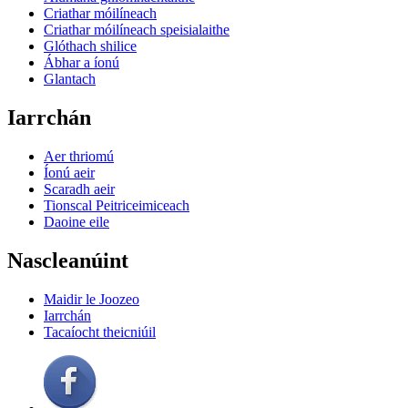
Criathar móilíneach
Criathar móilíneach speisialaithe
Glóthach shilice
Ábhar a íonú
Glantach
Iarrchán
Aer thriomú
Íonú aeir
Scaradh aeir
Tionscal Peitriceimiceach
Daoine eile
Nascleanúint
Maidir le Joozeo
Iarrchán
Tacaíocht theicniúil