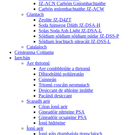
JZ-ACN Carbóin Gníomhachtaithe
Carbón gníomhachtaithe JZ-ACW
Glantach
Zeolite JZ-D4ZT
Soda fuinseog Dlúth JZ-DSA-H
Solas Soda Ash Light JZ-DSA-L
Sóidiam sóidiam sóidiam púdar JZ-DSS-P
Sóidiam leachtach sileacáit JZ-DSS-L
Catalaíoch
Ceisteanna Coitianta
Iarrchán
Aer thriomú
Aer comhbhrúite a thriomú
Díhiodráitiú polúireatán
Cuisneán
Triomú coscáin neomatach
Desiccant de ghloine inslithe
Pacáistí desiccant
Scaradh aeir
Córas íonú aeir
Gineadóir nítrigine PSA
Gineadóir ocsaigine PSA
Íonú hidrigine
Íonú aeir
Íonú gáis dramhaíola tionsclaíoch