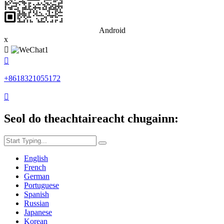
Android
x


+8618321055172

Seol do theachtaireacht chugainn:
English
French
German
Portuguese
Spanish
Russian
Japanese
Korean