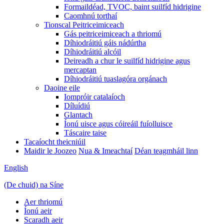
Formaildéad, TVOC, baint suilfíd hidrigine
Caomhnú torthaí
Tionscal Peitriceimiceach
Gás peitriceimiceach a thriomú
Díhiodráitiú gáis nádúrtha
Díhiodráitiú alcóil
Deireadh a chur le suilfíd hidrigine agus
mercaptan
Díhiodráitiú tuaslagóra orgánach
Daoine eile
Iompróir catalaíoch
Díluídiú
Glantach
Íonú uisce agus cóireáil fuíolluisce
Táscaire taise
Tacaíocht theicniúil
Maidir le Joozeo
Nua & Imeachtaí
Déan teagmháil linn
English
(De chuid) na Síne
Aer thriomú
Íonú aeir
Scaradh aeir