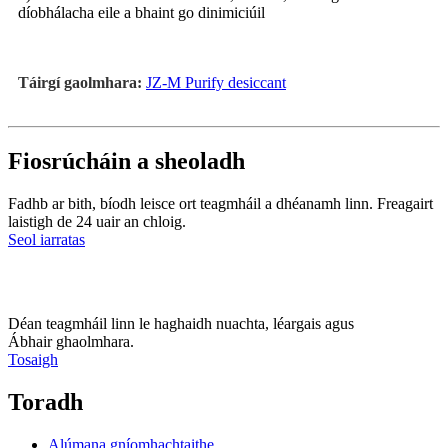
díobhálacha eile a bhaint go dinimiciúil
Táirgí gaolmhara:
JZ-M Purify desiccant
Fiosrúcháin a sheoladh
Fadhb ar bith, bíodh leisce ort teagmháil a dhéanamh linn. Freagairt
laistigh de 24 uair an chloig.
Seol iarratas
Déan teagmháil linn le haghaidh nuachta, léargais agus
Ábhair ghaolmhara.
Tosaigh
Toradh
Alúmana gníomhachtaithe