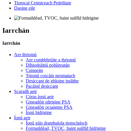
Tionscal Ceimiceach Peitriliam
Daoine eile
Iarrchán
Iarrchán
Aer thriomú
Aer comhbhrúite a thriomú
Díhiodráitiú polúireatán
Cuisneán
Triomú coscáin neomatach
Desiccant de ghloine inslithe
Pacáistí desiccant
Scaradh aeir
Córas íonú aeir
Gineadóir nítrigine PSA
Gineadóir ocsaigine PSA
Íonú hidrigine
Íonú aeir
Íonú gáis dramhaíola tionsclaíoch
Formaildéad, TVOC, baint suilfíd hidrigine