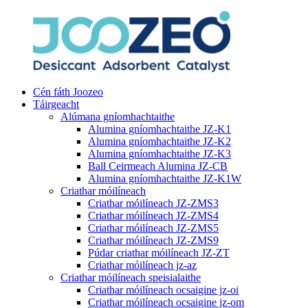
Cén fáth Joozeo
Táirgeacht
Alúmana gníomhachtaithe
Alumina gníomhachtaithe JZ-K1
Alumina gníomhachtaithe JZ-K2
Alumina gníomhachtaithe JZ-K3
Ball Ceirmeach Alumina JZ-CB
Alumina gníomhachtaithe JZ-K1W
Criathar móilíneach
Criathar móilíneach JZ-ZMS3
Criathar móilíneach JZ-ZMS4
Criathar móilíneach JZ-ZMS5
Criathar móilíneach JZ-ZMS9
Púdar criathar móilíneach JZ-ZT
Criathar móilíneach jz-az
Criathar móilíneach speisialaithe
Criathar móilíneach ocsaigine jz-oi
Criathar móilíneach ocsaigine jz-om