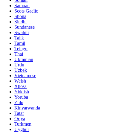
Somali
Samoan
Scots Gaelic
Shona
Sindhi
Sundanese
Swahili
Tajik
Tamil
Telugu
Thai
Ukrainian
Urdu
Uzbek
Vietnamese
Welsh
Xhosa
Yiddish
Yoruba
Zulu
Kinyarwanda
Tatar
Oriya
Turkmen
Uyghur