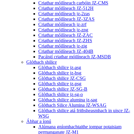
Criathar móilíneach carbóin JZ-CMS
Criathar móilíneach JZ-512H
Criathar móilíneach jz-2zas
Criathar móilíneach JZ-3ZAS
Criathar móilíneach jz-zrf
Criathar móilíneach jz-zng
Criathar móilíneach JZ-ZAC
Criathar móilíneach JZ-ZHS
Criathar móilíneach jz-zig
Criathar móilíneach JZ-404B
Pacáistí criathar móilíneach JZ-MSDB
Glóthach shilice
Glóthach shilice jz-asg
Glóthach shilice jz-bsg
Glóthach shilice JZ-CSG
Glóthach shilice jz-psg
Glóthach shilice JZ-SG-B
Glóthach shilice jz-sg-o
Glóthach shilice alumina jz-sag
Glóthach Silice Alumina JZ-WSAG
Glóthach shilice atá frithsheasmhach in uisce JZ-
WSG
Ábhar a íonú
Alúmana gníomhachtaithe iompar potaisiam
permanganate JZ-M1