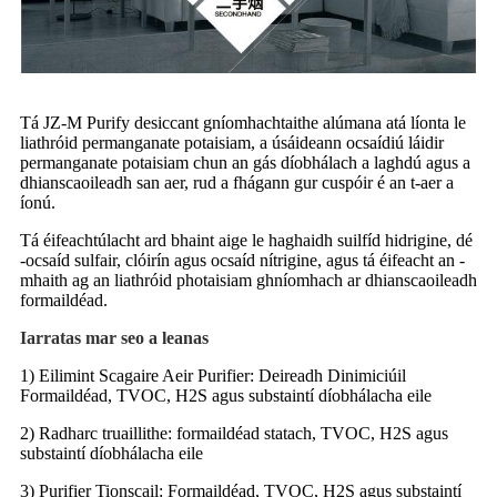
Tá JZ-M Purify desiccant gníomhachtaithe alúmana atá líonta le
liathróid permanganate potaisiam, a úsáideann ocsaídiú láidir
permanganate potaisiam chun an gás díobhálach a laghdú agus a
dhianscaoileadh san aer, rud a fhágann gur cuspóir é an t-aer a
íonú.
Tá éifeachtúlacht ard bhaint aige le haghaidh suilfíd hidrigine, dé
-ocsaíd sulfair, clóirín agus ocsaíd nítrigine, agus tá éifeacht an -
mhaith ag an liathróid photaisiam ghníomhach ar dhianscaoileadh
formaildéad.
Iarratas mar seo a leanas
1) Eilimint Scagaire Aeir Purifier: Deireadh Dinimiciúil
Formaildéad, TVOC, H2S agus substaintí díobhálacha eile
2) Radharc truaillithe: formaildéad statach, TVOC, H2S agus
substaintí díobhálacha eile
3) Purifier Tionscail: Formaildéad, TVOC, H2S agus substaintí