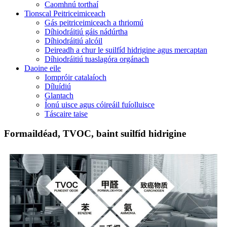
Caomhnú torthaí
Tionscal Peitriceimiceach
Gás peitriceimiceach a thriomú
Díhiodráitiú gáis nádúrtha
Díhiodráitiú alcóil
Deireadh a chur le suilfíd hidrigine agus mercaptan
Díhiodráitiú tuaslagóra orgánach
Daoine eile
Iompróir catalaíoch
Díluídiú
Glantach
Íonú uisce agus cóireáil fuíolluisce
Táscaire taise
Formaildéad, TVOC, baint suilfíd hidrigine