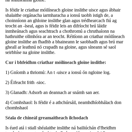
Is féidir le criathar móilíneach gloine inslithe uisce agus ábhair
shalaithe orgánacha iarmharacha a ionsú taobh istigh de, a
choinníonn an ghloine inslithe glan agus trédhearcach fiú ag
teocht an -íseal, agus is féidir leis an difríocht brú láidir
inmheánach agus seachtrach a chothromú a chruthaíonn na
hathruithe ollmhóra ar an teocht. Réitíonn an criathar móilíneach
gloine inslithe an fhadhb a bhaineann le saobhadh agus brú mar
gheall ar leathnú nó crapadh na gloine, agus síneann sé saol
seirbhíse na gloine inslithe.
Cur i bhfeidhm criathar móilíneach gloine inslithe:
1) Gníomh a thriomú: An t -uisce a ionsú ón ngloine log.
2) Éifeacht frith -sioc.
3) Glanadh: Adsorb an deannach ar snámh san aer.
4) Comhshaol: Is féidir é a athchúrsáil, neamhdhíobhálach don
chomhshaol
Séala de chineál greamaitheach ilchodach
Is éard atá i stiall shéalaithe inslithe ná bailiúchán d'fheidhm