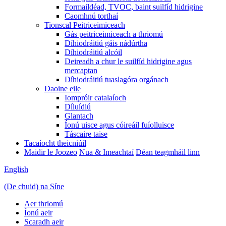
Formaildéad, TVOC, baint suilfíd hidrigine
Caomhnú torthaí
Tionscal Peitriceimiceach
Gás peitriceimiceach a thriomú
Díhiodráitiú gáis nádúrtha
Díhiodráitiú alcóil
Deireadh a chur le suilfíd hidrigine agus
mercaptan
Díhiodráitiú tuaslagóra orgánach
Daoine eile
Iompróir catalaíoch
Díluídiú
Glantach
Íonú uisce agus cóireáil fuíolluisce
Táscaire taise
Tacaíocht theicniúil
Maidir le Joozeo
Nua & Imeachtaí
Déan teagmháil linn
English
(De chuid) na Síne
Aer thriomú
Íonú aeir
Scaradh aeir