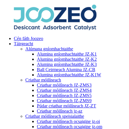
Cén fáth Joozeo
Táirgeacht
Alúmana gníomhachtaithe
Alumina gníomhachtaithe JZ-K1
Alumina gníomhachtaithe JZ-K2
Alumina gníomhachtaithe JZ-K3
Ball Ceirmeach Alumina JZ-CB
Alumina gníomhachtaithe JZ-K1W
Criathar móilíneach
Criathar móilíneach JZ-ZMS3
Criathar móilíneach JZ-ZMS4
Criathar móilíneach JZ-ZMS5
Criathar móilíneach JZ-ZMS9
Púdar criathar móilíneach JZ-ZT
Criathar móilíneach jz-az
Criathar móilíneach speisialaithe
Criathar móilíneach ocsaigine jz-oi
Criathar móilíneach ocsaigine jz-om