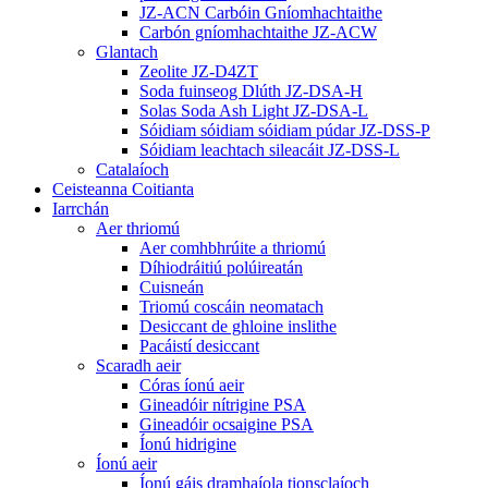
JZ-ACN Carbóin Gníomhachtaithe
Carbón gníomhachtaithe JZ-ACW
Glantach
Zeolite JZ-D4ZT
Soda fuinseog Dlúth JZ-DSA-H
Solas Soda Ash Light JZ-DSA-L
Sóidiam sóidiam sóidiam púdar JZ-DSS-P
Sóidiam leachtach sileacáit JZ-DSS-L
Catalaíoch
Ceisteanna Coitianta
Iarrchán
Aer thriomú
Aer comhbhrúite a thriomú
Díhiodráitiú polúireatán
Cuisneán
Triomú coscáin neomatach
Desiccant de ghloine inslithe
Pacáistí desiccant
Scaradh aeir
Córas íonú aeir
Gineadóir nítrigine PSA
Gineadóir ocsaigine PSA
Íonú hidrigine
Íonú aeir
Íonú gáis dramhaíola tionsclaíoch