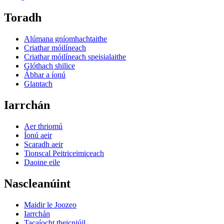
Toradh
Alúmana gníomhachtaithe
Criathar móilíneach
Criathar móilíneach speisialaithe
Glóthach shilice
Ábhar a íonú
Glantach
Iarrchán
Aer thriomú
Íonú aeir
Scaradh aeir
Tionscal Peitriceimiceach
Daoine eile
Nascleanúint
Maidir le Joozeo
Iarrchán
Tacaíocht theicniúil