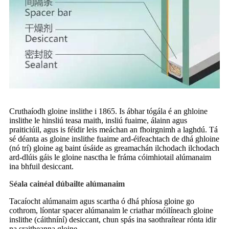
Cruthaíodh gloine inslithe i 1865. Is ábhar tógála é an ghloine
inslithe le hinsliú teasa maith, insliú fuaime, álainn agus
praiticiúil, agus is féidir leis meáchan an fhoirgnimh a laghdú. Tá
sé déanta as gloine inslithe fuaime ard-éifeachtach de dhá ghloine
(nó trí) gloine ag baint úsáide as greamachán ilchodach ilchodach
ard-dlúis gáis le gloine nasctha le fráma cóimhiotail alúmanaim
ina bhfuil desiccant.
Séala cainéal dúbailte alúmanaim
Tacaíocht alúmanaim agus scartha ó dhá phíosa gloine go
cothrom, líontar spacer alúmanaim le criathar móilíneach gloine
inslithe (cáithníní) desiccant, chun spás ina saothraítear rónta idir
na sraitheanna gloine.