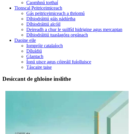
Caomhnú torthaí
Tionscal Peitriceimiceach
Gás peitriceimiceach a thriomú
Díhiodráitiú gáis nádúrtha
Díhiodráitiú alcóil
Deireadh a chur le suilfíd hidrigine agus mercaptan
Díhiodráitiú tuaslagóra orgánach
Daoine eile
Iompróir catalaíoch
Díluídiú
Glantach
Íonú uisce agus cóireáil fuíolluisce
Táscaire taise
Desiccant de ghloine inslithe