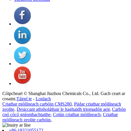
Cóipcheart © Shanghai Jiuzhou Chemicals Co., Ltd. Gach ceart ar
cosaint.
Táirgí te
-
Lonlach
Criathar móilíneach carbóin CMS280
,
Púdar criathar móilíneach
zeolite
,
Desiccant athsholáthair le haghaidh triomadóir aeir
,
Carbón
cnó cócó gníomhachtaithe
,
Colún criathar móilíneach
,
Criathar
móilíneach zeolite carbóin
,
+86-18321055172