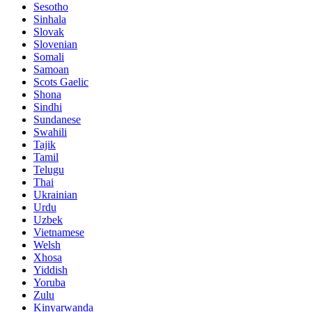
Sesotho
Sinhala
Slovak
Slovenian
Somali
Samoan
Scots Gaelic
Shona
Sindhi
Sundanese
Swahili
Tajik
Tamil
Telugu
Thai
Ukrainian
Urdu
Uzbek
Vietnamese
Welsh
Xhosa
Yiddish
Yoruba
Zulu
Kinyarwanda