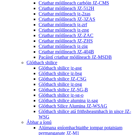
Criathar móilíneach carbóin JZ-CMS
Criathar móilíneach JZ-512H
Criathar móilíneach jz-2zas
Criathar móilíneach JZ-3ZAS
Criathar móilíneach jz-zrf
Criathar móilíneach jz-zng
Criathar móilíneach JZ-ZAC
Criathar móilíneach JZ-ZHS
Criathar móilíneach jz-zig
Criathar móilíneach JZ-404B
Pacáistí criathar móilíneach JZ-MSDB
Glóthach shilice
Glóthach shilice jz-asg
Glóthach shilice jz-bsg
Glóthach shilice JZ-CSG
Glóthach shilice jz-psg
Glóthach shilice JZ-SG-B
Glóthach shilice jz-sg-o
Glóthach shilice alumina jz-sag
Glóthach Silice Alumina JZ-WSAG
Glóthach shilice atá frithsheasmhach in uisce JZ-
WSG
Ábhar a íonú
Alúmana gníomhachtaithe iompar potaisiam
permanganate JZ-M1