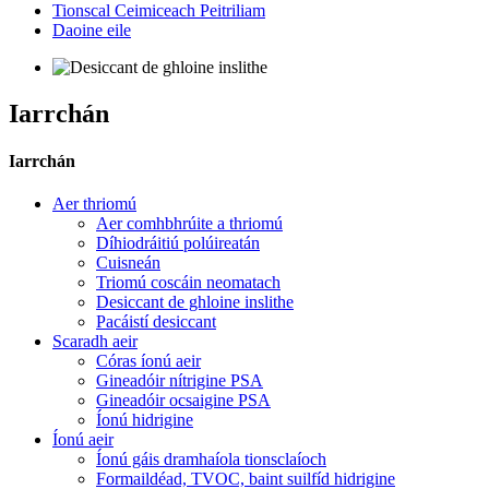
Tionscal Ceimiceach Peitriliam
Daoine eile
Iarrchán
Iarrchán
Aer thriomú
Aer comhbhrúite a thriomú
Díhiodráitiú polúireatán
Cuisneán
Triomú coscáin neomatach
Desiccant de ghloine inslithe
Pacáistí desiccant
Scaradh aeir
Córas íonú aeir
Gineadóir nítrigine PSA
Gineadóir ocsaigine PSA
Íonú hidrigine
Íonú aeir
Íonú gáis dramhaíola tionsclaíoch
Formaildéad, TVOC, baint suilfíd hidrigine