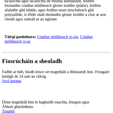
tacaíochta agus tacaíochta de fhráma alúmanaim, feidhm
triomaithe criathar móilíneach gloine inslithe (púdar), feidhm
séalaithe gliú búitile, agus feidhm neart struchtúrach gliú
polysulfide, is féidir stiall shéalaithe gloine inslithe a chur ar aon
chruth agus suiteáil ar an ngloine.
Táirgí gaolmhara:
Criathar móilíneach jz-zig
,
Criathar
móilíneach jz-az
Fiosrúcháin a sheoladh
Fadhb ar bith, bíodh leisce ort teagmháil a dhéanamh linn. Freagairt
laistigh de 24 uair an chloig.
Seol iarratas
Déan teagmháil linn le haghaidh nuachta, léargais agus
Ábhair ghaolmhara.
Tosaigh