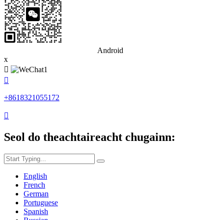
Android
x


+8618321055172

Seol do theachtaireacht chugainn:
English
French
German
Portuguese
Spanish