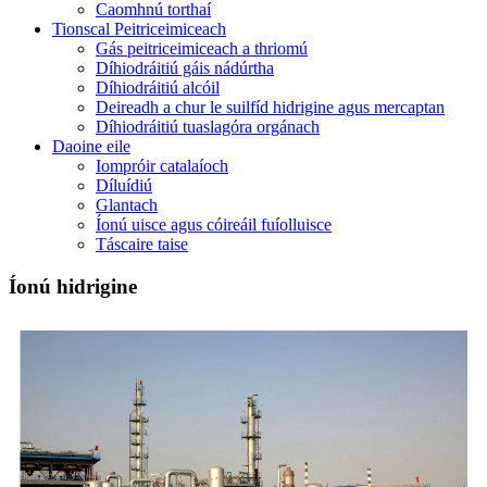
Caomhnú torthaí
Tionscal Peitriceimiceach
Gás peitriceimiceach a thriomú
Díhiodráitiú gáis nádúrtha
Díhiodráitiú alcóil
Deireadh a chur le suilfíd hidrigine agus mercaptan
Díhiodráitiú tuaslagóra orgánach
Daoine eile
Iompróir catalaíoch
Díluídiú
Glantach
Íonú uisce agus cóireáil fuíolluisce
Táscaire taise
Íonú hidrigine