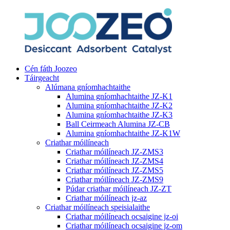
Cén fáth Joozeo
Táirgeacht
Alúmana gníomhachtaithe
Alumina gníomhachtaithe JZ-K1
Alumina gníomhachtaithe JZ-K2
Alumina gníomhachtaithe JZ-K3
Ball Ceirmeach Alumina JZ-CB
Alumina gníomhachtaithe JZ-K1W
Criathar móilíneach
Criathar móilíneach JZ-ZMS3
Criathar móilíneach JZ-ZMS4
Criathar móilíneach JZ-ZMS5
Criathar móilíneach JZ-ZMS9
Púdar criathar móilíneach JZ-ZT
Criathar móilíneach jz-az
Criathar móilíneach speisialaithe
Criathar móilíneach ocsaigine jz-oi
Criathar móilíneach ocsaigine jz-om