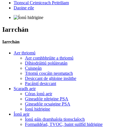
Tionscal Ceimiceach Peitriliam
Daoine eile
Iarrchán
Iarrchán
Aer thriomú
Aer comhbhrúite a thriomú
Díhiodráitiú polúireatán
Cuisneán
Triomú coscáin neomatach
Desiccant de ghloine inslithe
Pacáistí desiccant
Scaradh aeir
Córas íonú aeir
Gineadóir nítrigine PSA
Gineadóir ocsaigine PSA
Íonú hidrigine
Íonú aeir
Íonú gáis dramhaíola tionsclaíoch
Formaildéad, TVOC, baint suilfíd hidrigine