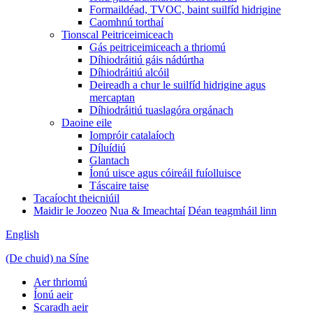
Formaildéad, TVOC, baint suilfíd hidrigine
Caomhnú torthaí
Tionscal Peitriceimiceach
Gás peitriceimiceach a thriomú
Díhiodráitiú gáis nádúrtha
Díhiodráitiú alcóil
Deireadh a chur le suilfíd hidrigine agus
mercaptan
Díhiodráitiú tuaslagóra orgánach
Daoine eile
Iompróir catalaíoch
Díluídiú
Glantach
Íonú uisce agus cóireáil fuíolluisce
Táscaire taise
Tacaíocht theicniúil
Maidir le Joozeo
Nua & Imeachtaí
Déan teagmháil linn
English
(De chuid) na Síne
Aer thriomú
Íonú aeir
Scaradh aeir