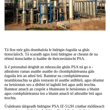
Tá líon mór gáis dramhaíola le hidrigin éagsúla sa ghás
tionsclaíoch. Tá scaradh agus íonú hidrigine ar cheann de na
réimsí tionsclaithe is luaithe de theicneolaíocht PSA.
Is é prionsabal deighilt an mheascáin gháis PSA ná go n -
athraíonn cumas asaithe asaithe do chomhpháirteanna gáis
éagsúla leis an athrú brú. Baintear na comhpháirteanna
neamhíonachta sa ghás ionraoin trí asaithe ardbhrú, agus déantar
na heisíontais seo a dhíbirt trí laghdú brú agus ardú teochta.
Baintear amach an cuspóir a bhaineann le heisíontais a bhaint
agus comhpháirteanna íon a bhaint amach trí athruithe brú agus
teochta.
Úsáideann táirgeadh hidrigine PSA JZ-512H criathar móilíneach