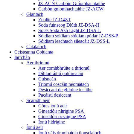
JZ-ACN Carbóin Gníomhachtaithe
Carbón gníomhachtaithe JZ-ACW
Glantach
Zeolite JZ-D4ZT
Soda fuinseog Dlúth JZ-DSA-H
Solas Soda Ash Light JZ-DSA-L
Sóidiam sóidiam sóidiam púdar JZ-DSS-P
Sóidiam leachtach sileacáit JZ-DSS-L
Catalaíoch
Ceisteanna Coitianta
Iarrchán
Aer thriomú
Aer comhbhrúite a thriomú
Díhiodráitiú polúireatán
Cuisneán
Triomú coscáin neomatach
Desiccant de ghloine inslithe
Pacáistí desiccant
Scaradh aeir
Córas íonú aeir
Gineadóir nítrigine PSA
Gineadóir ocsaigine PSA
Íonú hidrigine
Íonú aeir
Íonú gáis dramhaíola tionsclaíoch