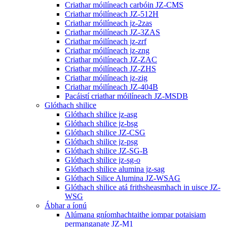
Criathar móilíneach carbóin JZ-CMS
Criathar móilíneach JZ-512H
Criathar móilíneach jz-2zas
Criathar móilíneach JZ-3ZAS
Criathar móilíneach jz-zrf
Criathar móilíneach jz-zng
Criathar móilíneach JZ-ZAC
Criathar móilíneach JZ-ZHS
Criathar móilíneach jz-zig
Criathar móilíneach JZ-404B
Pacáistí criathar móilíneach JZ-MSDB
Glóthach shilice
Glóthach shilice jz-asg
Glóthach shilice jz-bsg
Glóthach shilice JZ-CSG
Glóthach shilice jz-psg
Glóthach shilice JZ-SG-B
Glóthach shilice jz-sg-o
Glóthach shilice alumina jz-sag
Glóthach Silice Alumina JZ-WSAG
Glóthach shilice atá frithsheasmhach in uisce JZ-
WSG
Ábhar a íonú
Alúmana gníomhachtaithe iompar potaisiam
permanganate JZ-M1