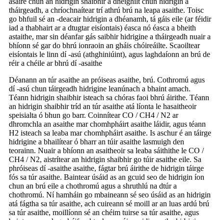
asaire chun an hidrigin shaibhir a dheighilt chun hidrigin a
tháirgeadh, a chríochnaítear trí athrú brú na leapa asaithe. Toisc
go bhfuil sé an -deacair hidrigin a dhéanamh, tá gáis eile (ar féidir
iad a thabhairt ar a dtugtar eisíontais) éasca nó éasca a bheith
astaithe, mar sin déanfar gás saibhir hidrigine a tháirgeadh nuair a
bhíonn sé gar do bhrú ionraoin an gháis chóireáilte. Scaoiltear
eisíontais le linn dí -asú (athghiniúint), agus laghdaíonn an brú de
réir a chéile ar bhrú dí -asaithe
Déanann an túr asaithe an próiseas asaithe, brú. Cothromú agus
dí -asú chun táirgeadh hidrigine leanúnach a bhaint amach.
Téann hidrigin shaibhir isteach sa chóras faoi bhrú áirithe. Téann
an hidrigin shaibhir tríd an túr asaithe atá líonta le hasaitheoir
speisialta ó bhun go barr. Coinnítear CO / CH4 / N2 ar
dhromchla an asaithe mar chomhpháirt asaithe láidir, agus téann
H2 isteach sa leaba mar chomhpháirt asaithe. Is aschur é an táirge
hidrigine a bhailítear ó bharr an túir asaithe lasmuigh den
teorainn. Nuair a bhíonn an asaitheoir sa leaba sáithithe le CO /
CH4 / N2, aistrítear an hidrigin shaibhir go túir asaithe eile. Sa
phróiseas dí -asaithe asaithe, fágtar brú áirithe de hidrigin táirge
fós sa túr asaithe. Baintear úsáid as an gcuid seo de hidrigin íon
chun an brú eile a chothromú agus a shruthlú na dtúr a
chothromú. Ní hamháin go mbaineann sé seo úsáid as an hidrigin
atá fágtha sa túr asaithe, ach cuireann sé moill ar an luas ardú brú
sa túr asaithe, moillíonn sé an chéim tuirse sa túr asaithe, agus