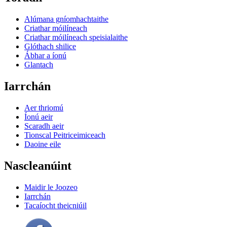
Alúmana gníomhachtaithe
Criathar móilíneach
Criathar móilíneach speisialaithe
Glóthach shilice
Ábhar a íonú
Glantach
Iarrchán
Aer thriomú
Íonú aeir
Scaradh aeir
Tionscal Peitriceimiceach
Daoine eile
Nascleanúint
Maidir le Joozeo
Iarrchán
Tacaíocht theicniúil