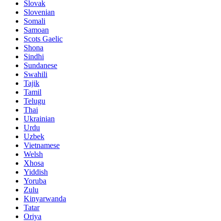
Slovak
Slovenian
Somali
Samoan
Scots Gaelic
Shona
Sindhi
Sundanese
Swahili
Tajik
Tamil
Telugu
Thai
Ukrainian
Urdu
Uzbek
Vietnamese
Welsh
Xhosa
Yiddish
Yoruba
Zulu
Kinyarwanda
Tatar
Oriya