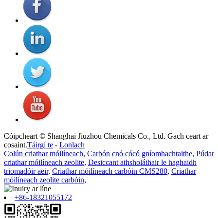
Cóipcheart © Shanghai Jiuzhou Chemicals Co., Ltd. Gach ceart ar
cosaint.
Táirgí te
-
Lonlach
Colún criathar móilíneach
,
Carbón cnó cócó gníomhachtaithe
,
Púdar
criathar móilíneach zeolite
,
Desiccant athsholáthair le haghaidh
triomadóir aeir
,
Criathar móilíneach carbóin CMS280
,
Criathar
móilíneach zeolite carbóin
,
+86-18321055172