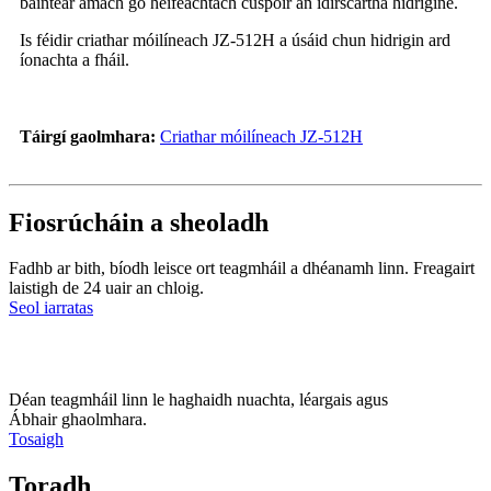
baintear amach go héifeachtach cuspóir an idirscartha hidrigine.
Is féidir criathar móilíneach JZ-512H a úsáid chun hidrigin ard
íonachta a fháil.
Táirgí gaolmhara:
Criathar móilíneach JZ-512H
Fiosrúcháin a sheoladh
Fadhb ar bith, bíodh leisce ort teagmháil a dhéanamh linn. Freagairt
laistigh de 24 uair an chloig.
Seol iarratas
Déan teagmháil linn le haghaidh nuachta, léargais agus
Ábhair ghaolmhara.
Tosaigh
Toradh