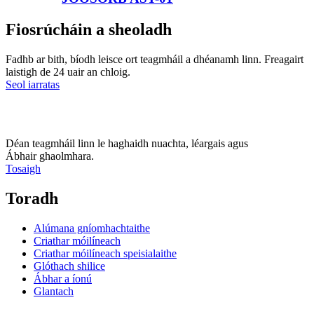
Fiosrúcháin a sheoladh
Fadhb ar bith, bíodh leisce ort teagmháil a dhéanamh linn. Freagairt
laistigh de 24 uair an chloig.
Seol iarratas
Déan teagmháil linn le haghaidh nuachta, léargais agus
Ábhair ghaolmhara.
Tosaigh
Toradh
Alúmana gníomhachtaithe
Criathar móilíneach
Criathar móilíneach speisialaithe
Glóthach shilice
Ábhar a íonú
Glantach