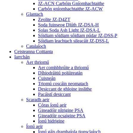
JZ-ACN Carbóin Gníomhachtaithe
Carbón gníomhachtaithe JZ-ACW
Glantach
Zeolite JZ-D4ZT
Soda fuinseog Dlúth JZ-DSA-H
Solas Soda Ash Light JZ-DSA-L
Sóidiam sóidiam sóidiam púdar JZ-DSS-P
Sóidiam leachtach sileacáit JZ-DSS-L
Catalaíoch
Ceisteanna Coitianta
Iarrchán
Aer thriomú
Aer comhbhrúite a thriomú
Díhiodráitiú polúireatán
Cuisneán
Triomú coscáin neomatach
Desiccant de ghloine inslithe
Pacáistí desiccant
Scaradh aeir
Córas íonú aeir
Gineadóir nítrigine PSA
Gineadóir ocsaigine PSA
Íonú hidrigine
Íonú aeir
Íonú gáis dramhaíola tionsclaíoch