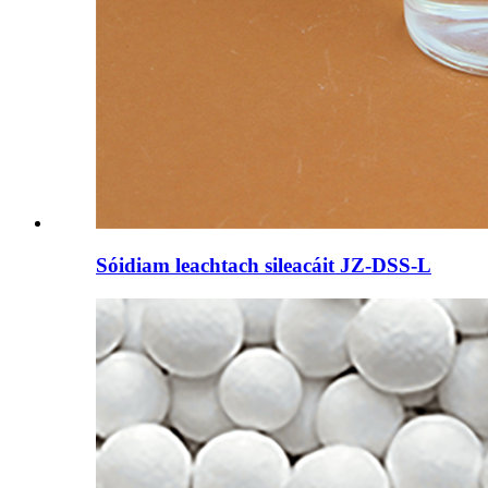
Sóidiam leachtach sileacáit JZ-DSS-L