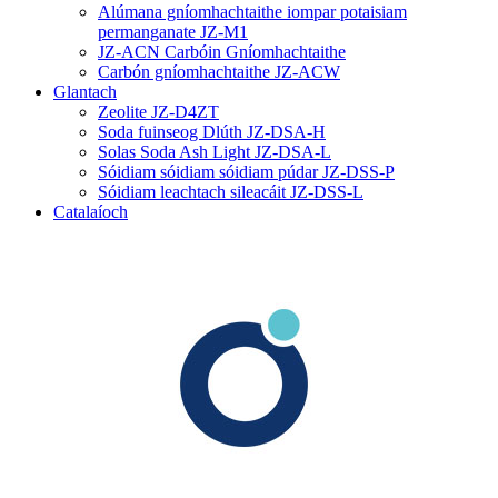
Alúmana gníomhachtaithe iompar potaisiam
permanganate JZ-M1
JZ-ACN Carbóin Gníomhachtaithe
Carbón gníomhachtaithe JZ-ACW
Glantach
Zeolite JZ-D4ZT
Soda fuinseog Dlúth JZ-DSA-H
Solas Soda Ash Light JZ-DSA-L
Sóidiam sóidiam sóidiam púdar JZ-DSS-P
Sóidiam leachtach sileacáit JZ-DSS-L
Catalaíoch