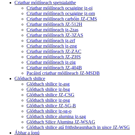
Criathar móilíneach speisialaithe
Criathar móilíneach ocsaigine jz-oi
Criathar móilíneach ocsaigine jz-om
Criathar móilíneach carbóin JZ-CMS
Criathar móilíneach JZ-512H
Criathar móilíneach jz-2zas
Criathar móilíneach JZ-3ZAS
Criathar móilíneach jz-zrf
Criathar móilíneach jz-zng
Criathar móilíneach JZ-ZAC
Criathar móilíneach JZ-ZHS
Criathar móilíneach jz-zig
Criathar móilíneach JZ-404B
Pacáistí criathar móilíneach JZ-MSDB
Glóthach shilice
Glóthach shilice jz-asg
Glóthach shilice jz-bsg
Glóthach shilice JZ-CSG
Glóthach shilice jz-psg
Glóthach shilice JZ-SG-B
Glóthach shilice jz-sg-o
Glóthach shilice alumina jz-sag
Glóthach Silice Alumina JZ-WSAG
Glóthach shilice atá frithsheasmhach in uisce JZ-WSG
Ábhar a íonú