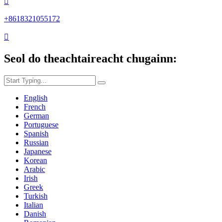

+8618321055172

Seol do theachtaireacht chugainn:
English
French
German
Portuguese
Spanish
Russian
Japanese
Korean
Arabic
Irish
Greek
Turkish
Italian
Danish