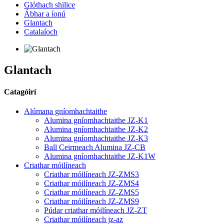
Glóthach shilice
Ábhar a íonú
Glantach
Catalaíoch
Glantach
Catagóirí
Alúmana gníomhachtaithe
Alumina gníomhachtaithe JZ-K1
Alumina gníomhachtaithe JZ-K2
Alumina gníomhachtaithe JZ-K3
Ball Ceirmeach Alumina JZ-CB
Alumina gníomhachtaithe JZ-K1W
Criathar móilíneach
Criathar móilíneach JZ-ZMS3
Criathar móilíneach JZ-ZMS4
Criathar móilíneach JZ-ZMS5
Criathar móilíneach JZ-ZMS9
Púdar criathar móilíneach JZ-ZT
Criathar móilíneach jz-az