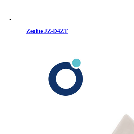
Zeolite JZ-D4ZT