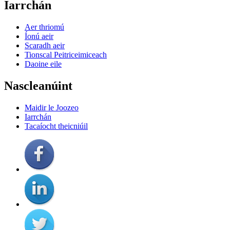
Iarrchán
Aer thriomú
Íonú aeir
Scaradh aeir
Tionscal Peitriceimiceach
Daoine eile
Nascleanúint
Maidir le Joozeo
Iarrchán
Tacaíocht theicniúil