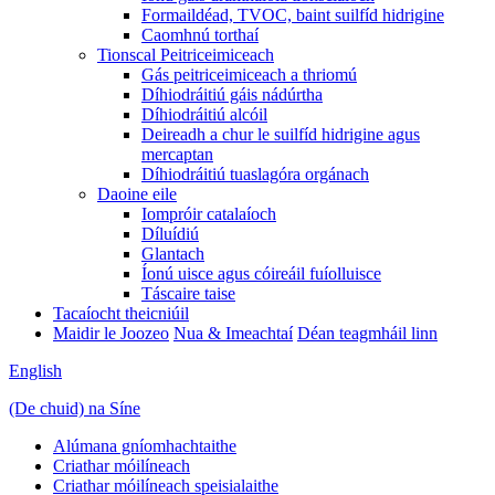
Formaildéad, TVOC, baint suilfíd hidrigine
Caomhnú torthaí
Tionscal Peitriceimiceach
Gás peitriceimiceach a thriomú
Díhiodráitiú gáis nádúrtha
Díhiodráitiú alcóil
Deireadh a chur le suilfíd hidrigine agus
mercaptan
Díhiodráitiú tuaslagóra orgánach
Daoine eile
Iompróir catalaíoch
Díluídiú
Glantach
Íonú uisce agus cóireáil fuíolluisce
Táscaire taise
Tacaíocht theicniúil
Maidir le Joozeo
Nua & Imeachtaí
Déan teagmháil linn
English
(De chuid) na Síne
Alúmana gníomhachtaithe
Criathar móilíneach
Criathar móilíneach speisialaithe