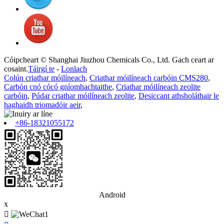
Cóipcheart © Shanghai Jiuzhou Chemicals Co., Ltd. Gach ceart ar
cosaint.
Táirgí te
-
Lonlach
Colún criathar móilíneach
,
Criathar móilíneach carbóin CMS280
,
Carbón cnó cócó gníomhachtaithe
,
Criathar móilíneach zeolite
carbóin
,
Púdar criathar móilíneach zeolite
,
Desiccant athsholáthair le
haghaidh triomadóir aeir
,
+86-18321055172
Android
x
