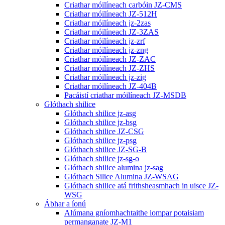
Criathar móilíneach carbóin JZ-CMS
Criathar móilíneach JZ-512H
Criathar móilíneach jz-2zas
Criathar móilíneach JZ-3ZAS
Criathar móilíneach jz-zrf
Criathar móilíneach jz-zng
Criathar móilíneach JZ-ZAC
Criathar móilíneach JZ-ZHS
Criathar móilíneach jz-zig
Criathar móilíneach JZ-404B
Pacáistí criathar móilíneach JZ-MSDB
Glóthach shilice
Glóthach shilice jz-asg
Glóthach shilice jz-bsg
Glóthach shilice JZ-CSG
Glóthach shilice jz-psg
Glóthach shilice JZ-SG-B
Glóthach shilice jz-sg-o
Glóthach shilice alumina jz-sag
Glóthach Silice Alumina JZ-WSAG
Glóthach shilice atá frithsheasmhach in uisce JZ-
WSG
Ábhar a íonú
Alúmana gníomhachtaithe iompar potaisiam
permanganate JZ-M1