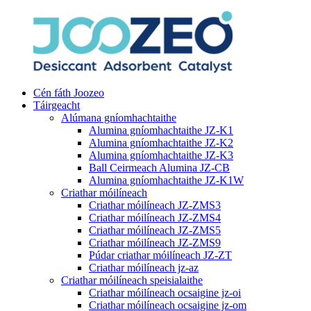
Cén fáth Joozeo
Táirgeacht
Alúmana gníomhachtaithe
Alumina gníomhachtaithe JZ-K1
Alumina gníomhachtaithe JZ-K2
Alumina gníomhachtaithe JZ-K3
Ball Ceirmeach Alumina JZ-CB
Alumina gníomhachtaithe JZ-K1W
Criathar móilíneach
Criathar móilíneach JZ-ZMS3
Criathar móilíneach JZ-ZMS4
Criathar móilíneach JZ-ZMS5
Criathar móilíneach JZ-ZMS9
Púdar criathar móilíneach JZ-ZT
Criathar móilíneach jz-az
Criathar móilíneach speisialaithe
Criathar móilíneach ocsaigine jz-oi
Criathar móilíneach ocsaigine jz-om