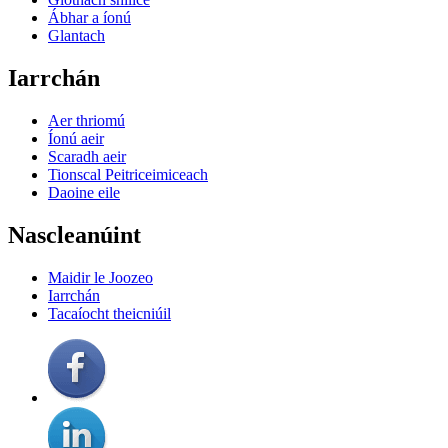
Ábhar a íonú
Glantach
Iarrchán
Aer thriomú
Íonú aeir
Scaradh aeir
Tionscal Peitriceimiceach
Daoine eile
Nascleanúint
Maidir le Joozeo
Iarrchán
Tacaíocht theicniúil