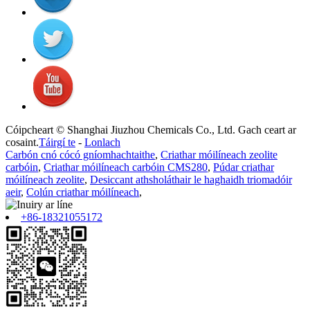
Cóipcheart © Shanghai Jiuzhou Chemicals Co., Ltd. Gach ceart ar
cosaint.
Táirgí te
-
Lonlach
Carbón cnó cócó gníomhachtaithe
,
Criathar móilíneach zeolite
carbóin
,
Criathar móilíneach carbóin CMS280
,
Púdar criathar
móilíneach zeolite
,
Desiccant athsholáthair le haghaidh triomadóir
aeir
,
Colún criathar móilíneach
,
+86-18321055172