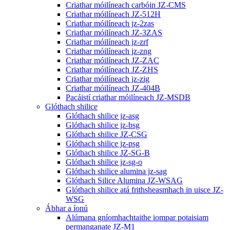
Criathar móilíneach carbóin JZ-CMS
Criathar móilíneach JZ-512H
Criathar móilíneach jz-2zas
Criathar móilíneach JZ-3ZAS
Criathar móilíneach jz-zrf
Criathar móilíneach jz-zng
Criathar móilíneach JZ-ZAC
Criathar móilíneach JZ-ZHS
Criathar móilíneach jz-zig
Criathar móilíneach JZ-404B
Pacáistí criathar móilíneach JZ-MSDB
Glóthach shilice
Glóthach shilice jz-asg
Glóthach shilice jz-bsg
Glóthach shilice JZ-CSG
Glóthach shilice jz-psg
Glóthach shilice JZ-SG-B
Glóthach shilice jz-sg-o
Glóthach shilice alumina jz-sag
Glóthach Silice Alumina JZ-WSAG
Glóthach shilice atá frithsheasmhach in uisce JZ-
WSG
Ábhar a íonú
Alúmana gníomhachtaithe iompar potaisiam
permanganate JZ-M1