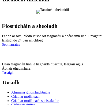
Fiosrúcháin a sheoladh
Fadhb ar bith, bíodh leisce ort teagmháil a dhéanamh linn. Freagairt
laistigh de 24 uair an chloig.
Seol iarratas
Déan teagmháil linn le haghaidh nuachta, léargais agus
Ábhair ghaolmhara.
Tosaigh
Toradh
Alúmana gníomhachtaithe
Criathar móilíneach
Criathar móilíneach speisialaithe
Glóthach shilice