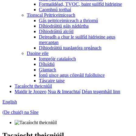
Formaildéad, TVOC, baint suilfíd hidrigine
Caomhnú torthaí
Tionscal Peitriceimiceach
Gás peitriceimiceach a thriomú
Díhiodráitiú gáis nádúrtha
Díhiodráitiú alcóil
Deireadh a chur le suilfíd hidrigine agus
mercaptan
Díhiodráitiú tuaslagóra orgánach
Daoine eile
Iompróir catalaíoch
Díluídiú
Glantach
Íonú uisce agus cóireáil fuíolluisce
Táscaire taise
Tacaíocht theicniúil
Maidir le Joozeo
Nua & Imeachtaí
Déan teagmháil linn
English
(De chuid) na Síne
Tacaíocht theicniúil