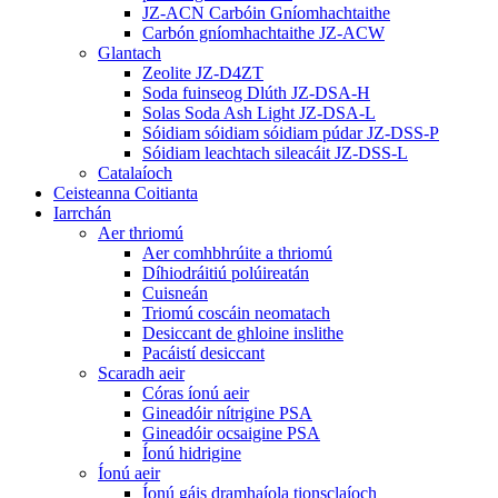
JZ-ACN Carbóin Gníomhachtaithe
Carbón gníomhachtaithe JZ-ACW
Glantach
Zeolite JZ-D4ZT
Soda fuinseog Dlúth JZ-DSA-H
Solas Soda Ash Light JZ-DSA-L
Sóidiam sóidiam sóidiam púdar JZ-DSS-P
Sóidiam leachtach sileacáit JZ-DSS-L
Catalaíoch
Ceisteanna Coitianta
Iarrchán
Aer thriomú
Aer comhbhrúite a thriomú
Díhiodráitiú polúireatán
Cuisneán
Triomú coscáin neomatach
Desiccant de ghloine inslithe
Pacáistí desiccant
Scaradh aeir
Córas íonú aeir
Gineadóir nítrigine PSA
Gineadóir ocsaigine PSA
Íonú hidrigine
Íonú aeir
Íonú gáis dramhaíola tionsclaíoch