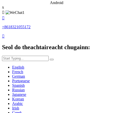
Android
x


+8618321055172

Seol do theachtaireacht chugainn:
English
French
German
Portuguese
Spanish
Russian
Japanese
Korean
Arabic
Irish
Greek