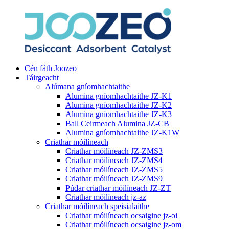
Cén fáth Joozeo
Táirgeacht
Alúmana gníomhachtaithe
Alumina gníomhachtaithe JZ-K1
Alumina gníomhachtaithe JZ-K2
Alumina gníomhachtaithe JZ-K3
Ball Ceirmeach Alumina JZ-CB
Alumina gníomhachtaithe JZ-K1W
Criathar móilíneach
Criathar móilíneach JZ-ZMS3
Criathar móilíneach JZ-ZMS4
Criathar móilíneach JZ-ZMS5
Criathar móilíneach JZ-ZMS9
Púdar criathar móilíneach JZ-ZT
Criathar móilíneach jz-az
Criathar móilíneach speisialaithe
Criathar móilíneach ocsaigine jz-oi
Criathar móilíneach ocsaigine jz-om