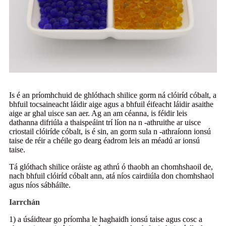
Is é an príomhchuid de ghlóthach shilice gorm ná clóiríd cóbalt, a
bhfuil tocsaineacht láidir aige agus a bhfuil éifeacht láidir asaithe
aige ar ghal uisce san aer. Ag an am céanna, is féidir leis
dathanna difriúla a thaispeáint trí líon na n -athruithe ar uisce
criostail clóiríde cóbalt, is é sin, an gorm sula n -athraíonn ionsú
taise de réir a chéile go dearg éadrom leis an méadú ar ionsú
taise.
Tá glóthach shilice oráiste ag athrú ó thaobh an chomhshaoil ​​de,
nach bhfuil clóiríd cóbalt ann, atá níos cairdiúla don chomhshaol
agus níos sábháilte.
Iarrchán
1) a úsáidtear go príomha le haghaidh ionsú taise agus cosc ​​a