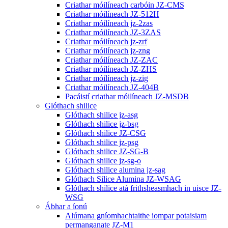
Criathar móilíneach carbóin JZ-CMS
Criathar móilíneach JZ-512H
Criathar móilíneach jz-2zas
Criathar móilíneach JZ-3ZAS
Criathar móilíneach jz-zrf
Criathar móilíneach jz-zng
Criathar móilíneach JZ-ZAC
Criathar móilíneach JZ-ZHS
Criathar móilíneach jz-zig
Criathar móilíneach JZ-404B
Pacáistí criathar móilíneach JZ-MSDB
Glóthach shilice
Glóthach shilice jz-asg
Glóthach shilice jz-bsg
Glóthach shilice JZ-CSG
Glóthach shilice jz-psg
Glóthach shilice JZ-SG-B
Glóthach shilice jz-sg-o
Glóthach shilice alumina jz-sag
Glóthach Silice Alumina JZ-WSAG
Glóthach shilice atá frithsheasmhach in uisce JZ-
WSG
Ábhar a íonú
Alúmana gníomhachtaithe iompar potaisiam
permanganate JZ-M1