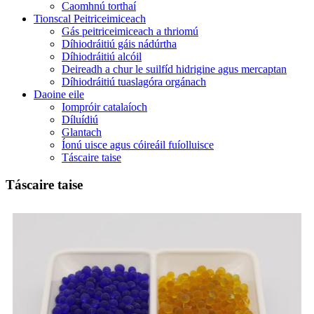
Caomhnú torthaí
Tionscal Peitriceimiceach
Gás peitriceimiceach a thriomú
Díhiodráitiú gáis nádúrtha
Díhiodráitiú alcóil
Deireadh a chur le suilfíd hidrigine agus mercaptan
Díhiodráitiú tuaslagóra orgánach
Daoine eile
Iompróir catalaíoch
Díluídiú
Glantach
Íonú uisce agus cóireáil fuíolluisce
Táscaire taise
Táscaire taise