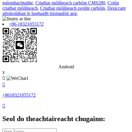
gníomhachtaithe
,
Criathar móilíneach carbóin CMS280
,
Colún
criathar móilíneach
,
Criathar móilíneach zeolite carbóin
,
Desiccant
athsholáthair le haghaidh triomadóir aeir
,
+86-18321055172
Android
x


+8618321055172

Seol do theachtaireacht chugainn: