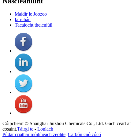
Nascleanúint
Maidir le Joozeo
Iarrchán
Tacaíocht theicniúil
Cóipcheart © Shanghai Jiuzhou Chemicals Co., Ltd. Gach ceart ar
cosaint.
Táirgí te
-
Lonlach
Púdar criathar móilíneach zeolite
,
Carbón cnó cócó