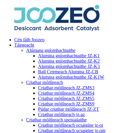
Cén fáth Joozeo
Táirgeacht
Alúmana gníomhachtaithe
Alumina gníomhachtaithe JZ-K1
Alumina gníomhachtaithe JZ-K2
Alumina gníomhachtaithe JZ-K3
Ball Ceirmeach Alumina JZ-CB
Alumina gníomhachtaithe JZ-K1W
Criathar móilíneach
Criathar móilíneach JZ-ZMS3
Criathar móilíneach JZ-ZMS4
Criathar móilíneach JZ-ZMS5
Criathar móilíneach JZ-ZMS9
Púdar criathar móilíneach JZ-ZT
Criathar móilíneach jz-az
Criathar móilíneach speisialaithe
Criathar móilíneach ocsaigine jz-oi
Criathar móilíneach ocsaigine jz-om