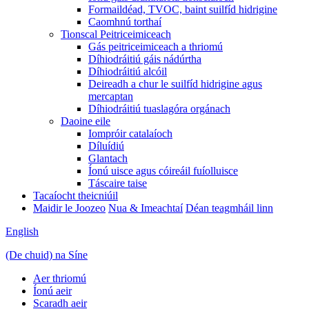
Formaildéad, TVOC, baint suilfíd hidrigine
Caomhnú torthaí
Tionscal Peitriceimiceach
Gás peitriceimiceach a thriomú
Díhiodráitiú gáis nádúrtha
Díhiodráitiú alcóil
Deireadh a chur le suilfíd hidrigine agus
mercaptan
Díhiodráitiú tuaslagóra orgánach
Daoine eile
Iompróir catalaíoch
Díluídiú
Glantach
Íonú uisce agus cóireáil fuíolluisce
Táscaire taise
Tacaíocht theicniúil
Maidir le Joozeo
Nua & Imeachtaí
Déan teagmháil linn
English
(De chuid) na Síne
Aer thriomú
Íonú aeir
Scaradh aeir