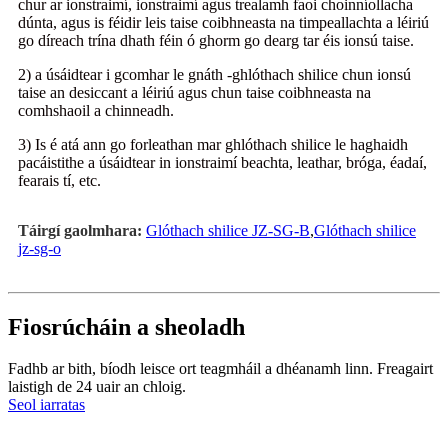
chur ar ionstraimí, ionstraimí agus trealamh faoi choinníollacha
dúnta, agus is féidir leis taise coibhneasta na timpeallachta a léiriú
go díreach trína dhath féin ó ghorm go dearg tar éis ionsú taise.
2) a úsáidtear i gcomhar le gnáth -ghlóthach shilice chun ionsú
taise an desiccant a léiriú agus chun taise coibhneasta na
comhshaoil ​​a chinneadh.
3) Is é atá ann go forleathan mar ghlóthach shilice le haghaidh
pacáistithe a úsáidtear in ionstraimí beachta, leathar, bróga, éadaí,
fearais tí, etc.
Táirgí gaolmhara:
Glóthach shilice JZ-SG-B
,
Glóthach shilice
jz-sg-o
Fiosrúcháin a sheoladh
Fadhb ar bith, bíodh leisce ort teagmháil a dhéanamh linn. Freagairt
laistigh de 24 uair an chloig.
Seol iarratas