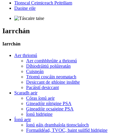
Tionscal Ceimiceach Peitriliam
Daoine eile
Iarrchán
Iarrchán
Aer thriomú
Aer comhbhrúite a thriomú
Díhiodráitiú polúireatán
Cuisneán
Triomú coscáin neomatach
Desiccant de ghloine inslithe
Pacáistí desiccant
Scaradh aeir
Córas íonú aeir
Gineadóir nítrigine PSA
Gineadóir ocsaigine PSA
Íonú hidrigine
Íonú aeir
Íonú gáis dramhaíola tionsclaíoch
Formaildéad, TVOC, baint suilfíd hidrigine