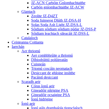
JZ-ACN Carbóin Gníomhachtaithe
Carbón gníomhachtaithe JZ-ACW
Glantach
Zeolite JZ-D4ZT
Soda fuinseog Dlúth JZ-DSA-H
Solas Soda Ash Light JZ-DSA-L
Sóidiam sóidiam sóidiam púdar JZ-DSS-P
Sóidiam leachtach sileacáit JZ-DSS-L
Catalaíoch
Ceisteanna Coitianta
Iarrchán
Aer thriomú
Aer comhbhrúite a thriomú
Díhiodráitiú polúireatán
Cuisneán
Triomú coscáin neomatach
Desiccant de ghloine inslithe
Pacáistí desiccant
Scaradh aeir
Córas íonú aeir
Gineadóir nítrigine PSA
Gineadóir ocsaigine PSA
Íonú hidrigine
Íonú aeir
Íonú gáis dramhaíola tionsclaíoch