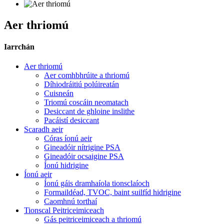
Aer thriomú
Iarrchán
Aer thriomú
Aer comhbhrúite a thriomú
Díhiodráitiú polúireatán
Cuisneán
Triomú coscáin neomatach
Desiccant de ghloine inslithe
Pacáistí desiccant
Scaradh aeir
Córas íonú aeir
Gineadóir nítrigine PSA
Gineadóir ocsaigine PSA
Íonú hidrigine
Íonú aeir
Íonú gáis dramhaíola tionsclaíoch
Formaildéad, TVOC, baint suilfíd hidrigine
Caomhnú torthaí
Tionscal Peitriceimiceach
Gás peitriceimiceach a thriomú