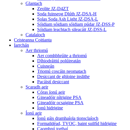
Glantach
Zeolite JZ-D4ZT
Soda fuinseog Dlúth JZ-DSA-H
Solas Soda Ash Light JZ-DSA-L
Sóidiam sóidiam sóidiam púdar JZ-DSS-P
Sóidiam leachtach sileacáit JZ-DSS-L
Catalaíoch
Ceisteanna Coitianta
Iarrchán
Aer thriomú
Aer comhbhrúite a thriomú
Díhiodráitiú polúireatán
Cuisneán
Triomú coscáin neomatach
Desiccant de ghloine inslithe
Pacáistí desiccant
Scaradh aeir
Córas íonú aeir
Gineadóir nítrigine PSA
Gineadóir ocsaigine PSA
Íonú hidrigine
Íonú aeir
Íonú gáis dramhaíola tionsclaíoch
Formaildéad, TVOC, baint suilfíd hidrigine
Caomhnú torthaí