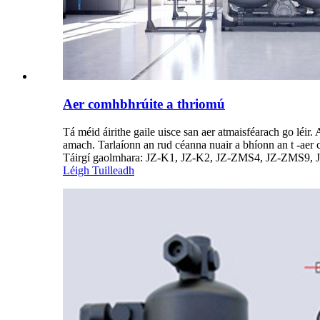
Aer comhbhrúite a thriomú
Tá méid áirithe gaile uisce san aer atmaisféarach go léir
amach. Tarlaíonn an rud céanna nuair a bhíonn an t -aer 
Táirgí gaolmhara: JZ-K1, JZ-K2, JZ-ZMS4, JZ-ZMS9
Léigh Tuilleadh