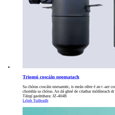
Triomú coscáin neomatach
Sa chóras coscáin nneuamtic, is meán oibre é an t -aer c
chomhla sa chóras. An dá ghné de criathar móilíneach dr 
Táirgí gaolmhara: JZ-404B
Léigh Tuilleadh