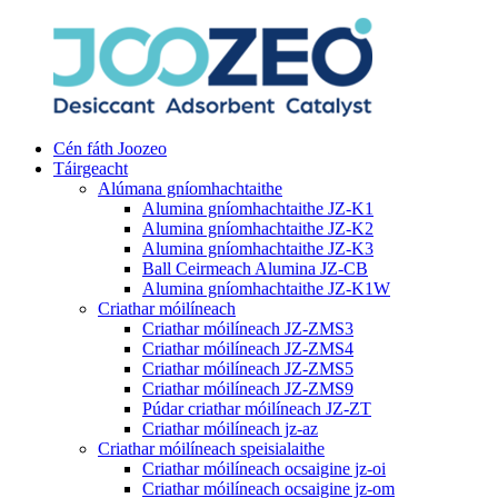
Cén fáth Joozeo
Táirgeacht
Alúmana gníomhachtaithe
Alumina gníomhachtaithe JZ-K1
Alumina gníomhachtaithe JZ-K2
Alumina gníomhachtaithe JZ-K3
Ball Ceirmeach Alumina JZ-CB
Alumina gníomhachtaithe JZ-K1W
Criathar móilíneach
Criathar móilíneach JZ-ZMS3
Criathar móilíneach JZ-ZMS4
Criathar móilíneach JZ-ZMS5
Criathar móilíneach JZ-ZMS9
Púdar criathar móilíneach JZ-ZT
Criathar móilíneach jz-az
Criathar móilíneach speisialaithe
Criathar móilíneach ocsaigine jz-oi
Criathar móilíneach ocsaigine jz-om