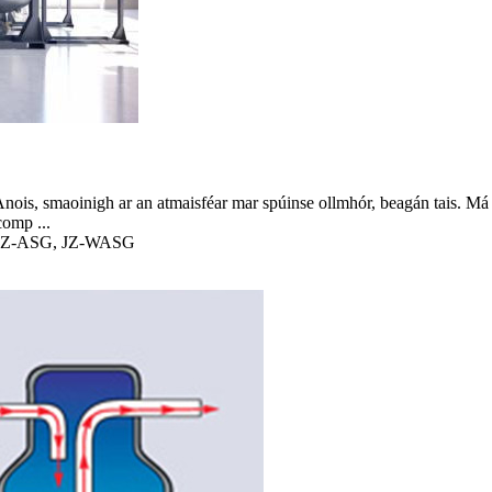
. Anois, smaoinigh ar an atmaisféar mar spúinse ollmhór, beagán tais. Má 
comp ...
, JZ-ASG, JZ-WASG