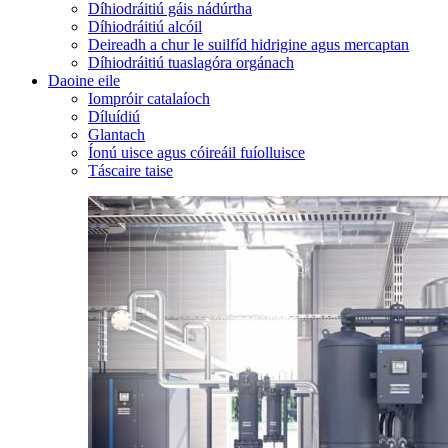
Díhiodráitiú gáis nádúrtha
Díhiodráitiú alcóil
Deireadh a chur le suilfíd hidrigine agus mercaptan
Díhiodráitiú tuaslagóra orgánach
Daoine eile
Iompróir catalaíoch
Díluídiú
Glantach
Íonú uisce agus cóireáil fuíolluisce
Táscaire taise