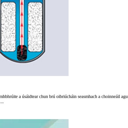
omhbhrúite a úsáidtear chun brú oibriúcháin seasmhach a choinneáil agus
...