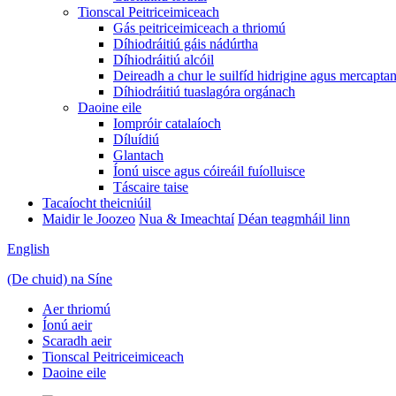
Tionscal Peitriceimiceach
Gás peitriceimiceach a thriomú
Díhiodráitiú gáis nádúrtha
Díhiodráitiú alcóil
Deireadh a chur le suilfíd hidrigine agus mercapta
Díhiodráitiú tuaslagóra orgánach
Daoine eile
Iompróir catalaíoch
Díluídiú
Glantach
Íonú uisce agus cóireáil fuíolluisce
Táscaire taise
Tacaíocht theicniúil
Maidir le Joozeo
Nua & Imeachtaí
Déan teagmháil linn
English
(De chuid) na Síne
Aer thriomú
Íonú aeir
Scaradh aeir
Tionscal Peitriceimiceach
Daoine eile