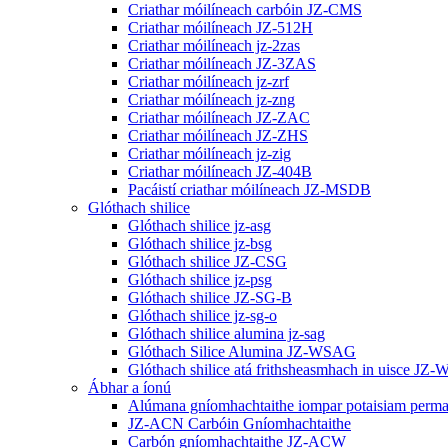
Criathar móilíneach carbóin JZ-CMS
Criathar móilíneach JZ-512H
Criathar móilíneach jz-2zas
Criathar móilíneach JZ-3ZAS
Criathar móilíneach jz-zrf
Criathar móilíneach jz-zng
Criathar móilíneach JZ-ZAC
Criathar móilíneach JZ-ZHS
Criathar móilíneach jz-zig
Criathar móilíneach JZ-404B
Pacáistí criathar móilíneach JZ-MSDB
Glóthach shilice
Glóthach shilice jz-asg
Glóthach shilice jz-bsg
Glóthach shilice JZ-CSG
Glóthach shilice jz-psg
Glóthach shilice JZ-SG-B
Glóthach shilice jz-sg-o
Glóthach shilice alumina jz-sag
Glóthach Silice Alumina JZ-WSAG
Glóthach shilice atá frithsheasmhach in uisce JZ
Ábhar a íonú
Alúmana gníomhachtaithe iompar potaisiam perm
JZ-ACN Carbóin Gníomhachtaithe
Carbón gníomhachtaithe JZ-ACW